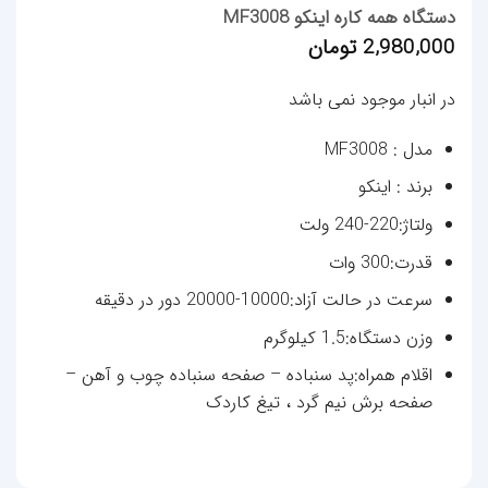
دستگاه همه كاره اينكو MF3008
2,980,000
تومان
در انبار موجود نمی باشد
مدل : MF3008
برند : اينكو
ولتاژ
:
220-240 ولت
قدرت
:
300 وات
سرعت در حالت آزاد
:
10000-20000 دور در دقیقه
وزن دستگاه
:
1.5 کیلوگرم
اقلام همراه
:
پد سنباده – صفحه سنباده چوب و آهن –
صفحه برش نیم گرد ، تیغ کاردک