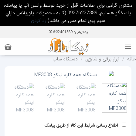
مشتری گرامی براي اطلاعات قبل از خريد توسط واتس آپ يا پيامك،
پاسخگو هستيم. 09376237389 (كليه محصولات پاورپلاس داراي
سيم پيچ تمام مس مي باشد)
رد کردن
Ski
پشتیبانی: 32401589-026
t
conten
خانه
/
ابزار برقی و شارژی
/
دستگاه ساب
اطلاع رسانی شرایط این کالا از طریق پیامک