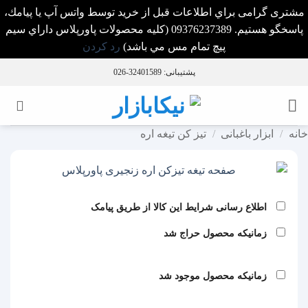
مشتری گرامی براي اطلاعات قبل از خريد توسط واتس آپ يا پيامك،
پاسخگو هستيم. 09376237389 (كليه محصولات پاورپلاس داراي سيم
پيچ تمام مس مي باشد)
رد کردن
Ski
پشتیبانی: 32401589-026
t
conten
خانه
/
ابزار باغبانی
/
تيز کن تيغه اره
اطلاع رسانی شرایط این کالا از طریق پیامک
زمانیکه محصول حراج شد
زمانیکه محصول موجود شد