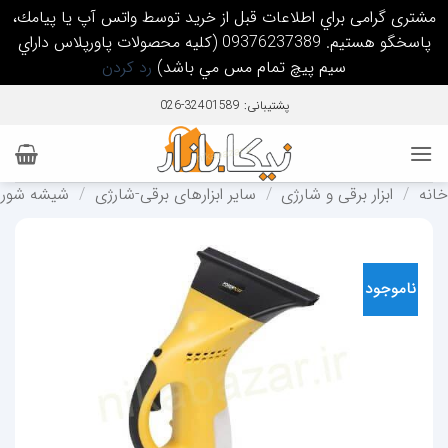
مشتری گرامی براي اطلاعات قبل از خريد توسط واتس آپ يا پيامك،
پاسخگو هستيم. 09376237389 (كليه محصولات پاورپلاس داراي
سيم پيچ تمام مس مي باشد)
رد کردن
Ski
پشتیبانی: 32401589-026
t
conten
خانه
/
ابزار برقی و شارژی
/
سایر ابزارهای برقی-شارژی
/
شيشه شور
ناموجود