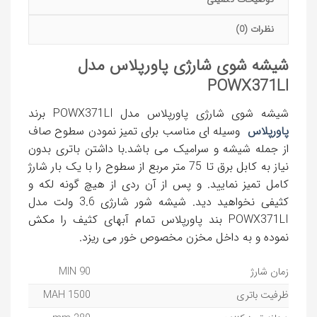
توضیحات تکمیلی
نظرات (0)
شیشه شوی شارژی پاورپلاس مدل
POWX371LI
شیشه شوی شارژی پاورپلاس مدل POWX371LI برند
پاورپلاس
وسیله ای مناسب برای تمیز نمودن سطوح صاف
از جمله شیشه و سرامیک می باشد.با داشتن باتری بدون
نیاز به کابل برق تا 75 متر مربع از سطوح را با یک بار شارژ
کامل تمیز نمایید. و پس از آن ردی از هیچ گونه لکه و
کثیفی نخواهید دید. شیشه شور شارژی 3.6 ولت مدل
POWX371LI بند پاورپلاس تمام آبهای کثیف را مکش
نموده و به داخل مخزن مخصوص خور می ریزد.
زمان شارژ
90 MIN
ظرفیت باتری
1500 MAH