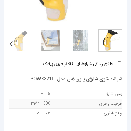
اطلاع رسانی شرایط این کالا از طریق پیامک
شیشه شوی شارژی پاورپلاس مدل POWX371LI
زمان شارژ
1.5 H
ظرفیت باطری
1500 mAh
ولتاژ باطری
3.6 V Li