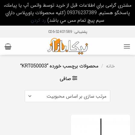
مشتری گرامی براي اطلاعات قبل از خريد توسط واتس آپ يا پيامك،
پاسخگو هستيم. 09376237389 (كليه محصولات پاورپلاس داراي
سيم پيچ تمام مس مي باشد)
رد کردن
Ski
پشتیبانی: 32401589-026
t
conten
خانه
/
محصولات برچسب خورده “KRT050003”
صافی