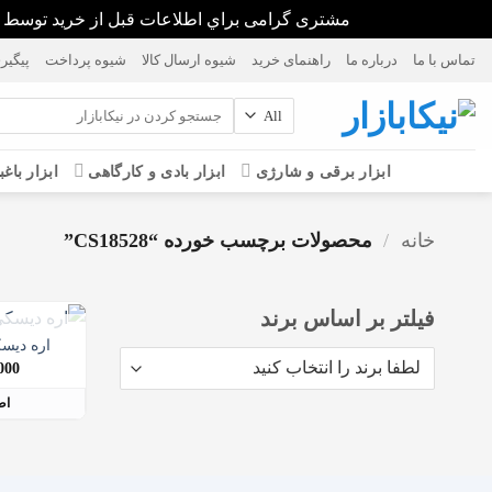
مشتری گرامی براي اطلاعات قبل از خريد توسط واتس آپ يا پيامك، پاسخگو هستيم. 76237389
Ski
تماس با ما
درباره ما
راهنمای خرید
شیوه ارسال کالا
شیوه پرداخت
پیگیر
t
conten
جستجو
برای:
ابزار برقی و شارژی
ابزار بادی و کارگاهی
ابزار باغب
خانه
/
محصولات برچسب خورده “CS18528”
فیلتر بر اساس برند
اره ديسكي ا
در انبار
000
اط