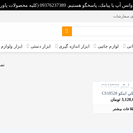
093 (كليه محصولات پاورپلاس داراي سيم پيچ تمام مس مي باشد)
ی سفارشات
انی
لوازم جانبی
ابزار اندازه گیری
ابزار دستی
ابزار ولوازم
نما
ينكو CS18528
 موجود نمی باشد
3,120,
تومان
لاعات بیشتر