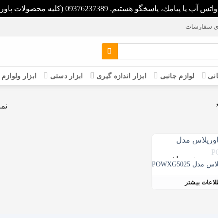
093 (كليه محصولات پاورپلاس داراي سيم پيچ تمام مس مي باشد)
ی سفارشات
انی
لوازم جانبی
ابزار اندازه گیری
ابزار دستی
ابزار ولوازم
نما
 موجود نمی باشد
دل POWXG5025
لاعات بیشتر