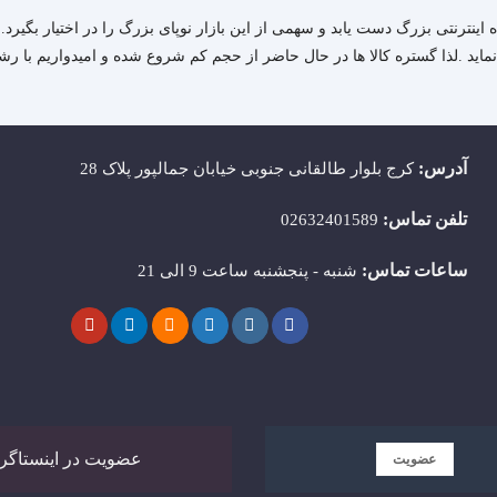
اه اینترنتی بزرگ دست یابد و سهمی از این بازار نوپای بزرگ را در اختیار بگ
 نماید .لذا گستره کالا ها در حال حاضر از حجم کم شروع شده و امیدواریم با 
آدرس:
کرج بلوار طالقانی جنوبی خیابان جمالپور پلاک 28
تلفن تماس:
02632401589
ساعات تماس:
شنبه - پنجشنبه ساعت 9 الی 21
عضویت در اینستاگرام
عضویت