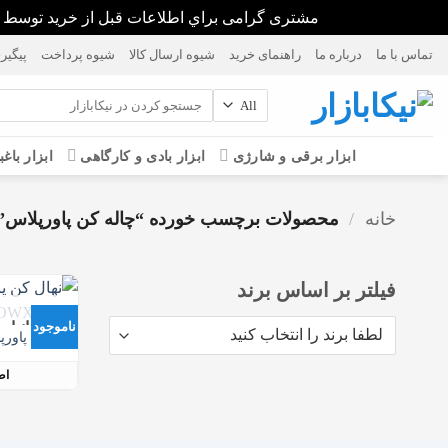
مشتری گرامی براي اطلاعات قبل از خريد توسط واتس آپ يا پيامك، پاسخگو هستيم. 76237389
Ski
تماس با ما
درباره ما
راهنمای خرید
شیوه ارسال کالا
شیوه پرداخت
پیگیر
t
conten
جستجو
برای:
ابزار برقی و شارژی
ابزار بادی و کارگاهی
ابزار باغب
خانه
/
محصولات برچسب خورده “چاله کن پاورپلاس”
فیلتر بر اساس برند
در انبار
ناموجود
نهال کن پاورپلاس م
اط