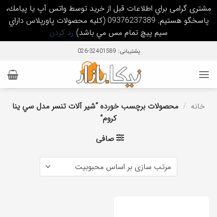
مشتری گرامی براي اطلاعات قبل از خريد توسط واتس آپ يا پيامك،
پاسخگو هستيم. 09376237389 (كليه محصولات پاورپلاس داراي
سيم پيچ تمام مس مي باشد)
رد کردن
Ski
پشتیبانی: 32401589-026
t
conten
خانه
/
محصولات برچسب خورده “شير آلات تنسر مدل سي ينا
كروم”
صافی