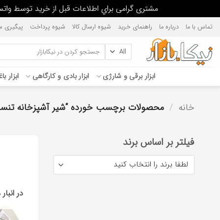
مشتری گرامی براي اطلاعات قبل از خريد توسط واتس آپ يا پيامك، پاسخگو هستيم. 376237389
Ski
تماس با ما
درباره ما
راهنمای خرید
شیوه ارسال کالا
شیوه پرداخت
پیگیری س
t
conten
جستجو
برای:
ابزار برقی و شارژی
ابزار بادی و کارگاهی
ابزار با
خانه
/
محصولات برچسب خورده “شير آشپزخانه تنسر
فیلتر بر اساس برند
در انبار