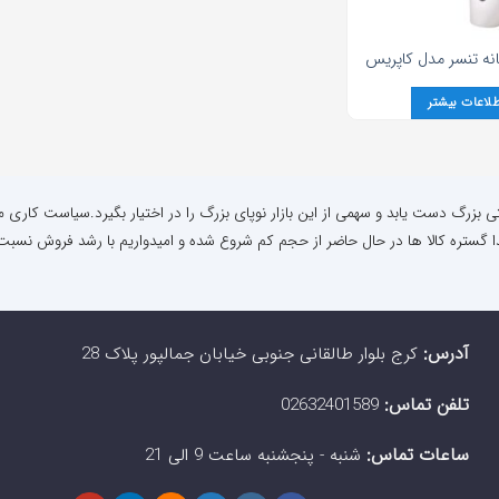
نه تنسر مدل كاپريس
طلاعات بیشتر
نتی بزرگ دست یابد و سهمی از این بازار نوپای بزرگ را در اختیار بگیرد.سیاست کاری م
ا گستره کالا ها در حال حاضر از حجم کم شروع شده و امیدواریم با رشد فروش نسبت 
آدرس:
کرج بلوار طالقانی جنوبی خیابان جمالپور پلاک 28
تلفن تماس:
02632401589
ساعات تماس:
شنبه - پنجشنبه ساعت 9 الی 21