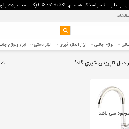
09 (كليه محصولات پاورپلاس داراي سيم پيچ تمام مس مي باشد)
فارشات
غبانی
لوازم جانبی
ابزار اندازه گیری
ابزار دستی
ابزار ولوازم جان
 مدل كاپريس شيري گلد”
نما
 موجود نمی باشد