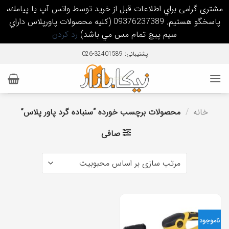
مشتری گرامی براي اطلاعات قبل از خريد توسط واتس آپ يا پيامك،
پاسخگو هستيم. 09376237389 (كليه محصولات پاورپلاس داراي
سيم پيچ تمام مس مي باشد)
رد کردن
Ski
پشتیبانی: 32401589-026
t
conten
خانه
/
محصولات برچسب خورده “سنباده گرد پاور پلاس”
صافی
ناموجود