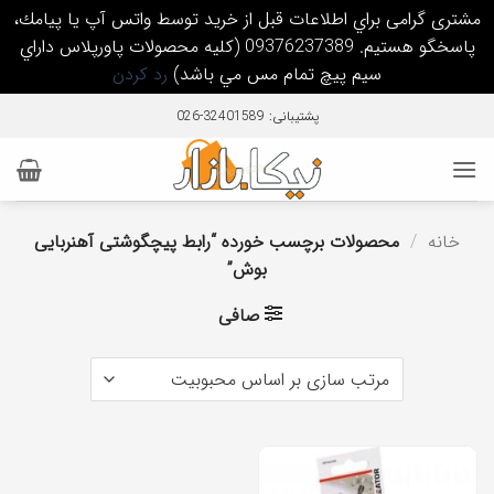
مشتری گرامی براي اطلاعات قبل از خريد توسط واتس آپ يا پيامك،
پاسخگو هستيم. 09376237389 (كليه محصولات پاورپلاس داراي
سيم پيچ تمام مس مي باشد)
رد کردن
Ski
پشتیبانی: 32401589-026
t
conten
خانه
/
محصولات برچسب خورده “رابط پیچگوشتی آهنربایی
بوش”
صافی