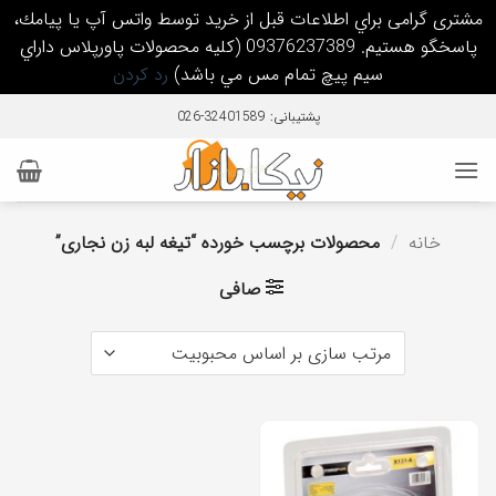
مشتری گرامی براي اطلاعات قبل از خريد توسط واتس آپ يا پيامك،
پاسخگو هستيم. 09376237389 (كليه محصولات پاورپلاس داراي
سيم پيچ تمام مس مي باشد)
رد کردن
Ski
پشتیبانی: 32401589-026
t
conten
خانه
/
محصولات برچسب خورده “تیغه لبه زن نجاری”
صافی