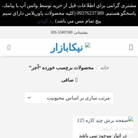
مشتری گرامی براي اطلاعات قبل از خريد توسط واتس آپ يا پيامك،
پاسخگو هستيم. 09376237389 (كليه محصولات پاورپلاس داراي سيم
پيچ تمام مس مي باشد)
رد کردن
Ski
پشتیبانی: 32401589-026
t
conten
خانه
/
محصولات برچسب خورده “آجر”
صافی
در انبار موجود نمی باشد