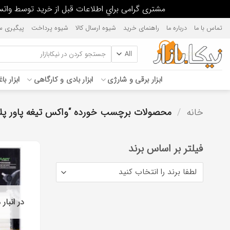
مشتری گرامی براي اطلاعات قبل از خريد توسط واتس آپ يا پيامك، پاسخگو هستيم. 376237389
Ski
تماس با ما
درباره ما
راهنمای خرید
شیوه ارسال کالا
شیوه پرداخت
پیگیری س
t
conten
جستجو
برای:
ابزار برقی و شارژی
ابزار بادی و کارگاهی
ابزار با
خانه
/
محصولات برچسب خورده “واکس تیغه پاور پل
فیلتر بر اساس برند
در انبار