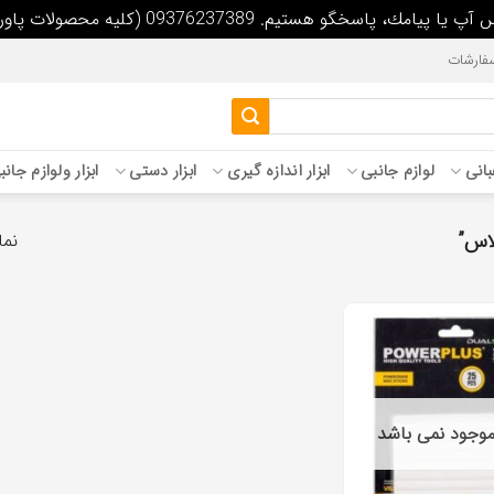
09 (كليه محصولات پاورپلاس داراي سيم پيچ تمام مس مي باشد)
فارشات
غبانی
لوازم جانبی
ابزار اندازه گیری
ابزار دستی
ابزار ولوازم جان
اس”
نما
 موجود نمی باشد