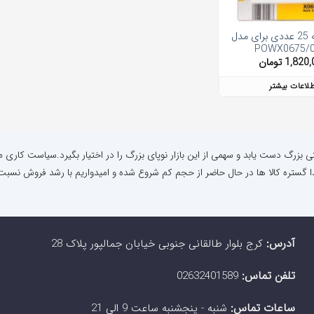
واکس تیغه 25 عددی برای مدل
POWX0675/
1,820,
تومان
طلاعات بیشتر
نتی بزرگ دست یابد و سهمی از این بازار نوپای بزرگ را در اختیار بگیرد.سیاست کاری م
ا گستره کالا ها در حال حاضر از حجم کم شروع شده و امیدواریم با رشد فروش نسبت 
آدرس:
کرج بلوار طالقانی جنوبی خیابان جمالپور پلاک 28
تلفن تماس:
02632401589
ساعات تماس:
شنبه - پنجشنبه ساعت 9 الی 21