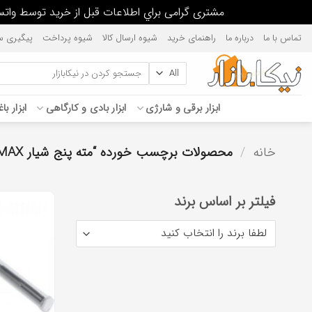
مشتری گرامی براي اطلاعات قبل از خريد توسط واتس آپ يا پيامك، پاسخگو هستيم. 376237389
Ski
تماس با ما
درباره ما
راهنمای خرید
شیوه ارسال کالا
شیوه پرداخت
پیگیری س
t
conten
جستجو
برای:
ابزار برقی و شارژی
ابزار بادی و کارگاهی
ابزار با
خانه
/
محصولات برچسب خورده “مته پنج شیار SDS MAX سایز 18”
فیلتر بر اساس برند