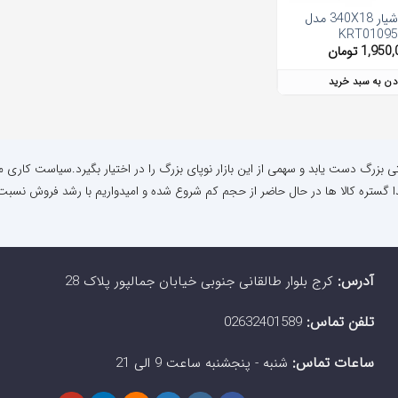
مته پنج شیار 340X18 مدل
KRT01095
1,950,
تومان
دن به سبد خرید
نتی بزرگ دست یابد و سهمی از این بازار نوپای بزرگ را در اختیار بگیرد.سیاست کاری م
ا گستره کالا ها در حال حاضر از حجم کم شروع شده و امیدواریم با رشد فروش نسبت 
آدرس:
کرج بلوار طالقانی جنوبی خیابان جمالپور پلاک 28
تلفن تماس:
02632401589
ساعات تماس:
شنبه - پنجشنبه ساعت 9 الی 21