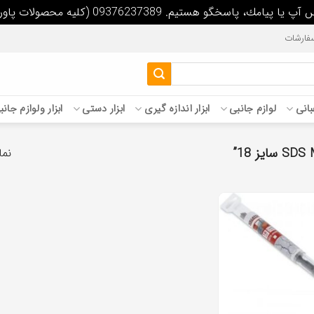
09 (كليه محصولات پاورپلاس داراي سيم پيچ تمام مس مي باشد)
فارشات
غبانی
لوازم جانبی
ابزار اندازه گیری
ابزار دستی
ابزار ولوازم جان
نما