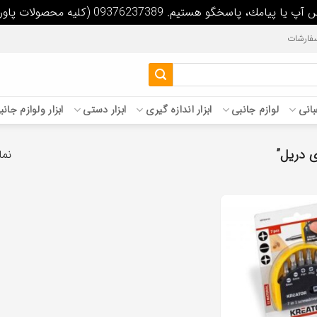
09 (كليه محصولات پاورپلاس داراي سيم پيچ تمام مس مي باشد)
فارشات
غبانی
لوازم جانبی
ابزار اندازه گیری
ابزار دستی
ابزار ولوازم جان
 دریل”
نما