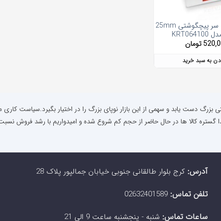
ست 7 عددی سر پیچگوشتی 25mm
KRT0641
520,
تومان
دن به سبد خرید
نتی بزرگ دست یابد و سهمی از این بازار نوپای بزرگ را در اختیار بگیرد.سیاست کاری م
ا گستره کالا ها در حال حاضر از حجم کم شروع شده و امیدواریم با رشد فروش نسبت 
آدرس:
کرج بلوار طالقانی جنوبی خیابان جمالپور پلاک 28
تلفن تماس:
02632401589
ساعات تماس:
شنبه - پنجشنبه ساعت 9 الی 21