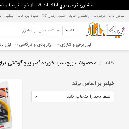
مشتری گرامی براي اطلاعات قبل از خريد توسط واتس آپ يا پيامك، پاسخگو هستيم. 376237389
Ski
تماس با ما
درباره ما
راهنمای خرید
شیوه ارسال کالا
شیوه پرداخت
پیگیری س
t
conten
جستجو
برای:
ابزار برقی و شارژی
ابزار بادی و کارگاهی
ابزار با
خانه
/
محصولات برچسب خورده “سر پیچگوشتی برای
فیلتر بر اساس برند